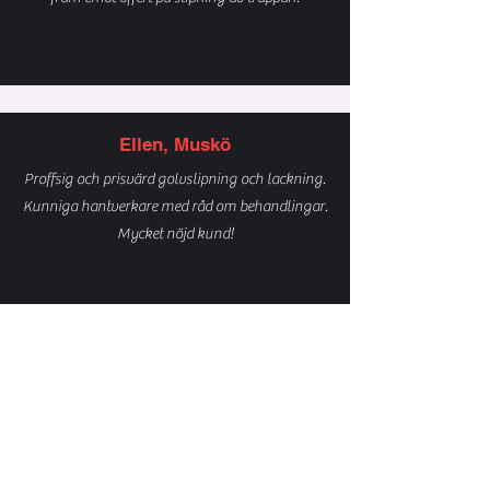
Ellen, Muskö
Proffsig och prisvärd golvslipning och lackning.
Kunniga hantverkare med råd om behandlingar.
Mycket nöjd kund!
Anna, Sundbyberg
Hej, vill bara tacka för ett väl utfört arbete, golvet
blev jättefint och jag är jättenöjd.