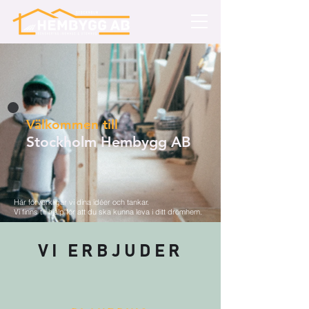
Välkommen till
Stockholm Hembygg AB
Här förverkligar vi dina idéer och tankar.
Vi finns till hjälp för att du ska kunna leva i ditt drömhem.
VI ERBJUDER