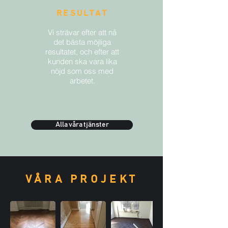
RESULTAT
Vi strävar efter att nå
det bästa möjliga
resultatet, och efter att
kunden ska vara lika
nöjd som oss med
arbetet.
Alla våra tjänster
VÅRA PROJEKT