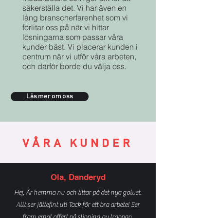
säkerställa det. Vi har även en
lång branscherfarenhet som vi
förlitar oss på när vi hittar
lösningarna som passar våra
kunder bäst. Vi placerar kunden i
centrum när vi utför våra arbeten,
och därför borde du välja oss.
Läs mer om oss
VÅRA KUNDER
Ola, Danderyd
Hej, Är hemma nu och tittar på det nya golvet.
Allt ser jättefint ut! Tack för ett bra arbete! Ser
fram emot offert på slipning av trappan.